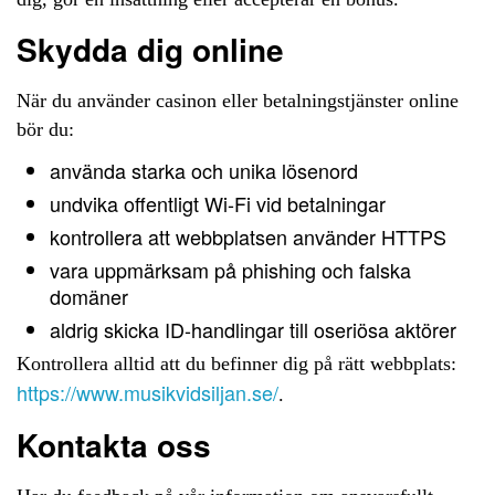
Skydda dig online
När du använder casinon eller betalningstjänster online
bör du:
använda starka och unika lösenord
undvika offentligt Wi-Fi vid betalningar
kontrollera att webbplatsen använder HTTPS
vara uppmärksam på phishing och falska
domäner
aldrig skicka ID-handlingar till oseriösa aktörer
Kontrollera alltid att du befinner dig på rätt webbplats:
https://www.musikvidsiljan.se/
.
Kontakta oss