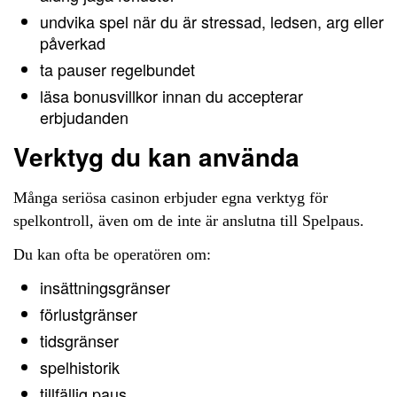
undvika spel när du är stressad, ledsen, arg eller
påverkad
ta pauser regelbundet
läsa bonusvillkor innan du accepterar
erbjudanden
Verktyg du kan använda
Många seriösa casinon erbjuder egna verktyg för
spelkontroll, även om de inte är anslutna till Spelpaus.
Du kan ofta be operatören om:
insättningsgränser
förlustgränser
tidsgränser
spelhistorik
tillfällig paus