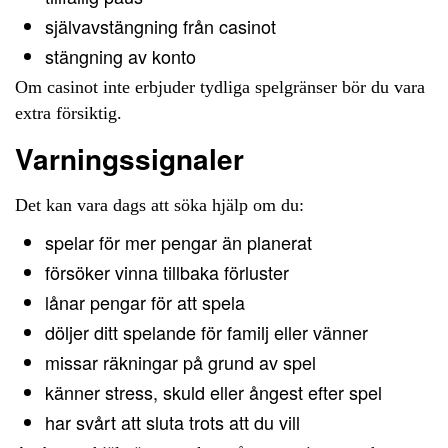
självavstängning från casinot
stängning av konto
Om casinot inte erbjuder tydliga spelgränser bör du vara
extra försiktig.
Varningssignaler
Det kan vara dags att söka hjälp om du:
spelar för mer pengar än planerat
försöker vinna tillbaka förluster
lånar pengar för att spela
döljer ditt spelande för familj eller vänner
missar räkningar på grund av spel
känner stress, skuld eller ångest efter spel
har svårt att sluta trots att du vill